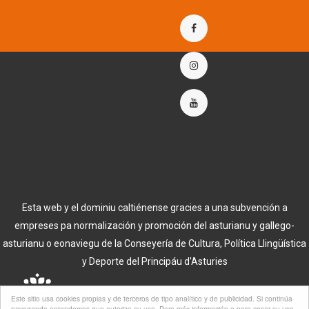
Esta web y el dominiu caltiénense gracies a una subvención a
empreses pa normalización y promoción del asturianu y gallego-
asturianu o eonaviegu de la Conseyería de Cultura, Política Llingüística
y Deporte del Principáu d'Asturies
Este sitio usa cookies propias y de terceros de tipo analítico y de publicidad. Si continúa
navegando entendemos que autoriza su uso. Para más información o para cesar su uso,