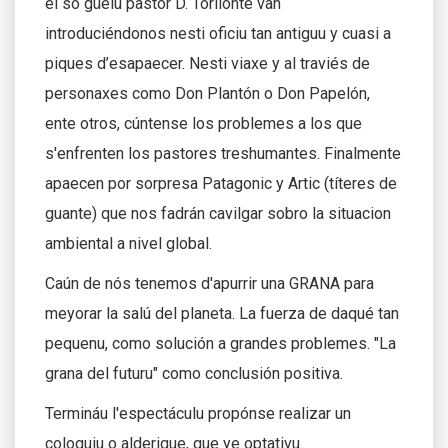
el so güelu pastor D. Torilonte van
introduciéndonos nesti oficiu tan antiguu y cuasi a
piques d’esapaecer. Nesti viaxe y al traviés de
personaxes como Don Plantón o Don Papelón,
ente otros, cúntense los problemes a los que
s'enfrenten los pastores treshumantes. Finalmente
apaecen por sorpresa Patagonic y Artic (títeres de
guante) que nos fadrán cavilgar sobro la situacion
ambiental a nivel global.
Caún de nós tenemos d'apurrir una GRANA para
meyorar la salú del planeta. La fuerza de daqué tan
pequenu, como solución a grandes problemes. "La
grana del futuru" como conclusión positiva.
Termináu l'espectáculu propónse realizar un
coloquiu o alderique, que ye optativu.