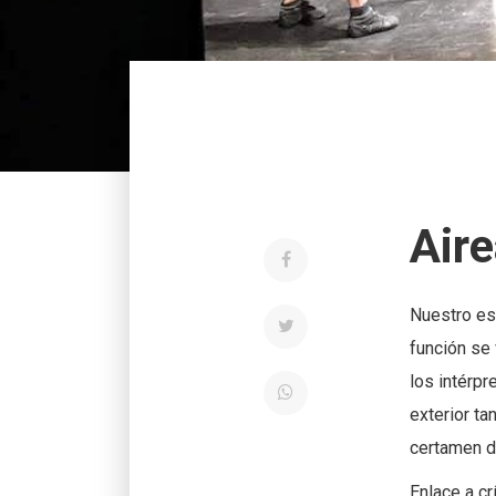
Air
Nuestro esp
función se
los intérpr
exterior t
certamen d
Enlace a cr