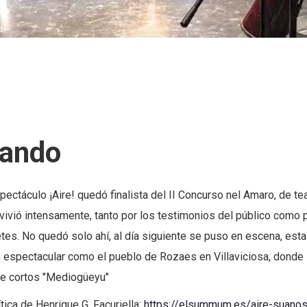
eando
ectáculo ¡Aire! quedó finalista del II Concurso nel Amaro, de tea
 vivió intensamente, tanto por los testimonios del público como 
etes. No quedó solo ahí, al día siguiente se puso en escena, est
an espectacular como el pueblo de Rozaes en Villaviciosa, donde
e cortos "Mediogüeyu"
ítica de Henrique G. Facuriella:
https://elsummum.es/aire-suanos