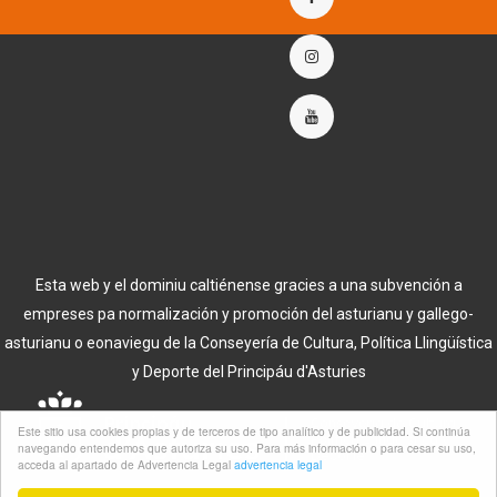
Esta web y el dominiu caltiénense gracies a una subvención a
empreses pa normalización y promoción del asturianu y gallego-
asturianu o eonaviegu de la Conseyería de Cultura, Política Llingüística
y Deporte del Principáu d'Asturies
Este sitio usa cookies propias y de terceros de tipo analítico y de publicidad. Si continúa
navegando entendemos que autoriza su uso. Para más información o para cesar su uso,
acceda al apartado de Advertencia Legal
advertencia legal